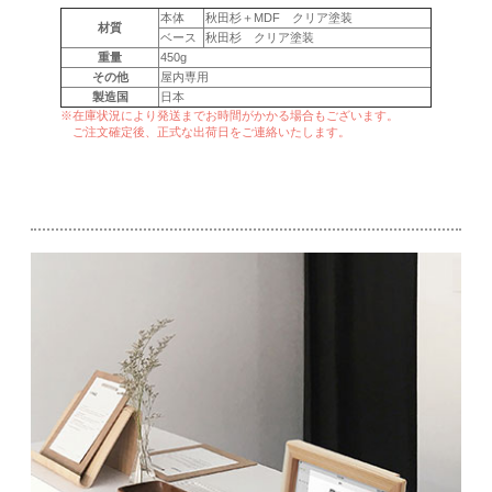
本体
秋田杉＋MDF クリア塗装
材質
ベース
秋田杉 クリア塗装
重量
450g
その他
屋内専用
製造国
日本
※在庫状況により発送までお時間がかかる場合もございます。
ご注文確定後、正式な出荷日をご連絡いたします。