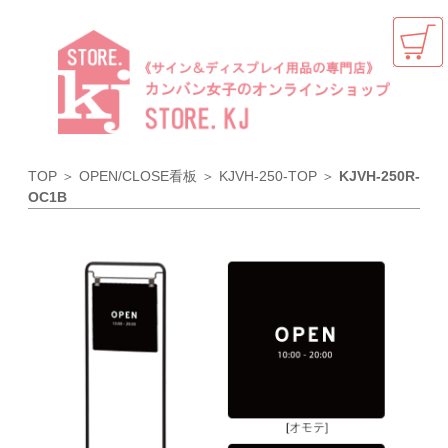
TOP
＞
OPEN/CLOSE看板
＞
KJVH-250-TOP
＞
KJVH-250R-
OC1B