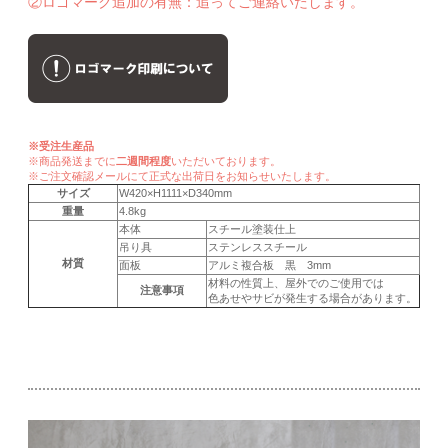
②ロゴマーク追加の有無：追ってご連絡いたします。
※受注生産品
※商品発送までに
二週間程度
いただいております。
※ご注文確認メールにて正式な出荷日をお知らせいたします。
サイズ
W420×H1111×D340mm
重量
4.8kg
本体
スチール塗装仕上
吊り具
ステンレススチール
材質
面板
アルミ複合板 黒 3mm
材料の性質上、屋外でのご使用では
注意事項
色あせやサビが発生する場合があります。