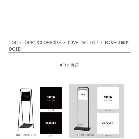
TOP
＞
OPEN/CLOSE看板
＞
KJVH-250-TOP
＞
KJVH-250R-
OC1B
■似た商品